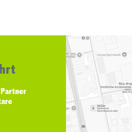
hrt
 Partner
tare